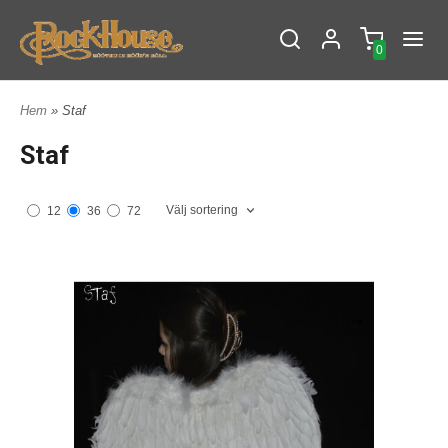
0
Hem
» Staf
Staf
Välj sortering
12
36
72