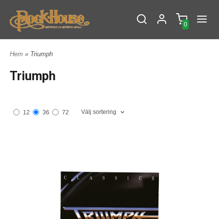
0
Hem
» Triumph
Triumph
Välj sortering
12
36
72