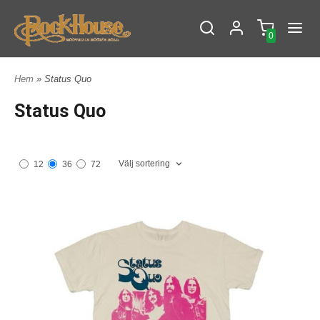
0
Hem
» Status Quo
Status Quo
Välj sortering
12
36
72