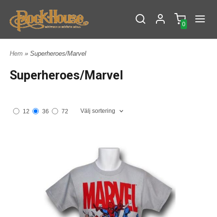
0
Hem
» Superheroes/Marvel
Superheroes/Marvel
Välj sortering
12
36
72