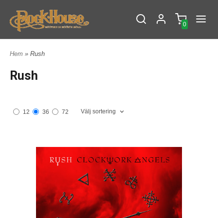
0
Hem
» Rush
Rush
Välj sortering
12
36
72