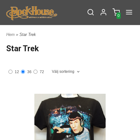
0
Hem
» Star Trek
Star Trek
Välj sortering
12
36
72