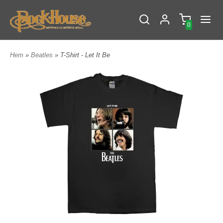
0
Hem
»
Beatles
» T-Shirt - Let It Be